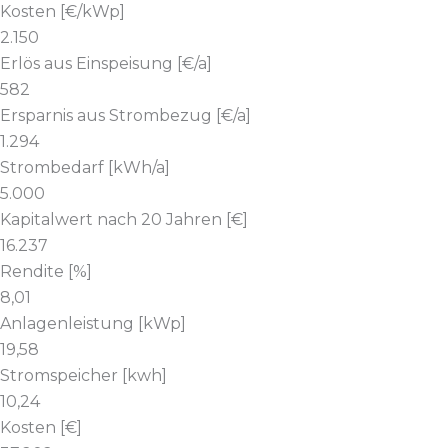
Kosten [€/kWp]
2.150
Erlös aus Einspeisung [€/a]
582
Ersparnis aus Strombezug [€/a]
1.294
Strombedarf [kWh/a]
5.000
Kapitalwert nach 20 Jahren [€]
16.237
Rendite [%]
8,01
Anlagenleistung [kWp]
19,58
Stromspeicher [kwh]
10,24
Kosten [€]