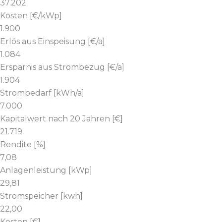
37.202
Kosten [€/kWp]
1.900
Erlös aus Einspeisung [€/a]
1.084
Ersparnis aus Strombezug [€/a]
1.904
Strombedarf [kWh/a]
7.000
Kapitalwert nach 20 Jahren [€]
21.719
Rendite [%]
7,08
Anlagenleistung [kWp]
29,81
Stromspeicher [kwh]
22,00
Kosten [€]